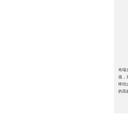
布瑞
值，
终结
的高