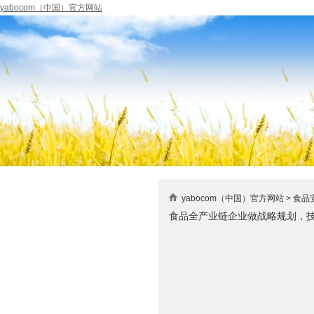
yabocom（中国）官方网站
yabocom（中国）官方网站 > 食品
食品全产业链企业做战略规划，